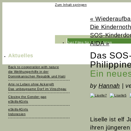
Zum Inhalt springen
«
Wiederaufbau
Die Kindernoth
SOS-Kinderdor
AIDA
»
Just Films für Unternehmen
Just Films fürs Fernsehen
Das SOS-K
Aktuelles
News
Philippin
Back to cooperation with nature
Team
Ein neues
die Welthungerhilfe in der
Dominikanischen Republik und Haiti
Kontakt
Arte re:Leben ohne Ackergift
by
Hannah
|
ve
Das unbeugsame Dorf im Vinschgau
Closing the Gender-gap
eSkills4Girls
eSkills4Girls
Indonesien
Liselle ist elf
ihren jüngeren