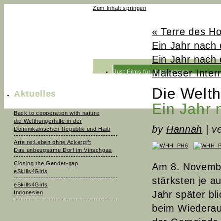
Zum Inhalt springen
«
Terre des Ho
Ein Jahr nach
Ein Jahr nach
Malteser Inter
Just Films für Unternehmen
Just Films fürs Fernsehen
Die Welth
Aktuelles
News
Ein Jahr 
Back to cooperation with nature
Team
die Welthungerhilfe in der
by
Hannah
|
ve
Dominikanischen Republik und Haiti
Kontakt
Arte re:Leben ohne Ackergift
Das unbeugsame Dorf im Vinschgau
Closing the Gender-gap
Am 8. Novembe
eSkills4Girls
stärksten je a
eSkills4Girls
Jahr später bl
Indonesien
beim Wiederauf