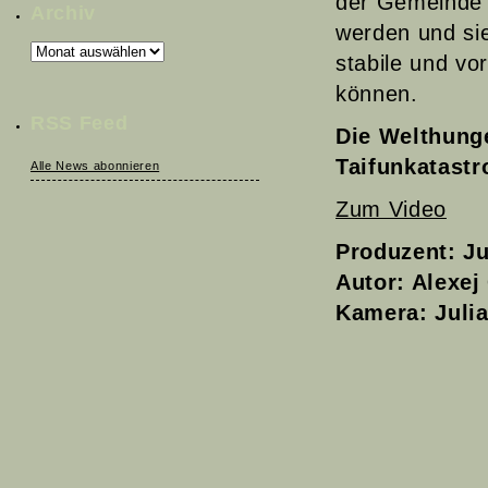
der Gemeinde 
Archiv
werden und si
Archiv
stabile und vo
können.
RSS Feed
Die Welthunge
Taifunkatast
Alle News abonnieren
Zum Video
Produzent: Ju
Autor: Alexe
Kamera: Julia