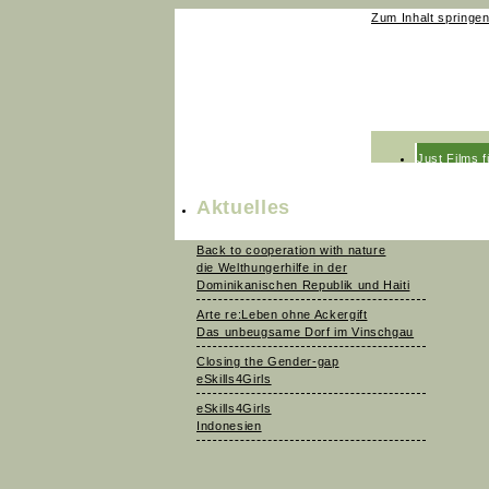
Zum Inhalt springe
Just Films 
Just Films 
Aktuelles
News
Back to cooperation with nature
Team
die Welthungerhilfe in der
Dominikanischen Republik und Haiti
Kontakt
Arte re:Leben ohne Ackergift
Das unbeugsame Dorf im Vinschgau
Closing the Gender-gap
eSkills4Girls
eSkills4Girls
Indonesien