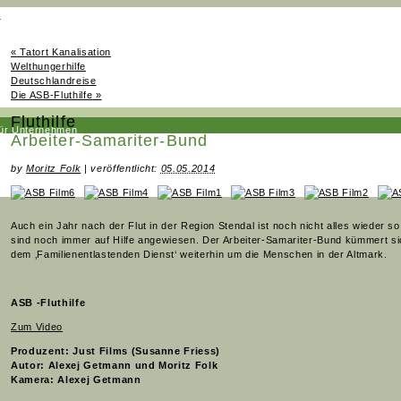
n
«
Tatort Kanalisation
Welthungerhilfe
Deutschlandreise
Die ASB-Fluthilfe
»
Fluthilfe
für Unternehmen
Arbeiter-Samariter-Bund
fürs Fernsehen
by
Moritz Folk
|
veröffentlicht:
05.05.2014
Auch ein Jahr nach der Flut in der Region Stendal ist noch nicht alles wieder so
sind noch immer auf Hilfe angewiesen. Der Arbeiter-Samariter-Bund kümmert sic
dem ‚Familienentlastenden Dienst‘ weiterhin um die Menschen in der Altmark.
ASB -Fluthilfe
Zum Video
Produzent: Just Films (Susanne Friess)
Autor: Alexej Getmann und Moritz Folk
Kamera: Alexej Getmann