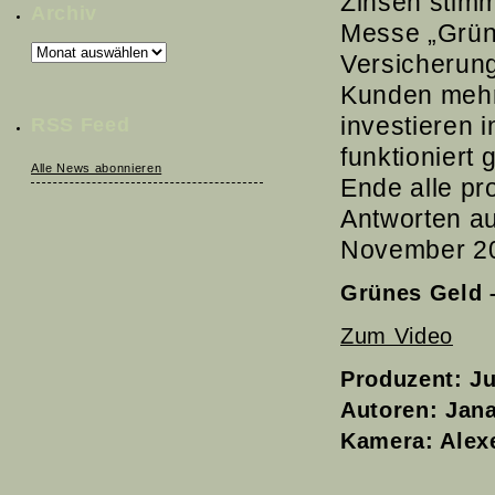
Zinsen stimm
Archiv
Messe „Grün
Archiv
Versicherung
Kunden mehr 
investieren i
RSS Feed
funktioniert
Alle News abonnieren
Ende alle pro
Antworten au
November 201
Grünes Geld –
Zum Video
Produzent: Ju
Autoren: Jan
Kamera: Alex