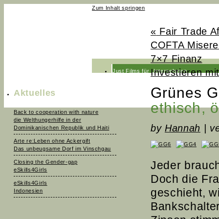
Zum Inhalt springen
«
Fair Trade Af
COFTA Misere
7×7 Finanz
Investieren mi
Just Films für Unternehmen
Just Films fürs Fernsehen
Grünes G
Aktuelles
News
ethisch, 
Back to cooperation with nature
Team
die Welthungerhilfe in der
by
Hannah
|
ve
Dominikanischen Republik und Haiti
Kontakt
Arte re:Leben ohne Ackergift
Das unbeugsame Dorf im Vinschgau
Closing the Gender-gap
Jeder brauch
eSkills4Girls
Doch die Fra
eSkills4Girls
geschieht, w
Indonesien
Bankschalte