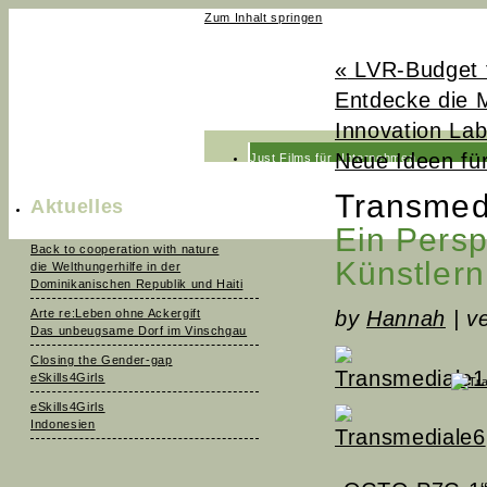
Zum Inhalt springen
«
LVR-Budget f
Entdecke die M
Innovation La
Neue Ideen für
Just Films für Unternehmen
Just Films fürs Fernsehen
Transmed
Aktuelles
News
Ein Pers
Back to cooperation with nature
Team
Künstlern
die Welthungerhilfe in der
Dominikanischen Republik und Haiti
Kontakt
Arte re:Leben ohne Ackergift
by
Hannah
|
ve
Das unbeugsame Dorf im Vinschgau
Closing the Gender-gap
eSkills4Girls
eSkills4Girls
Indonesien