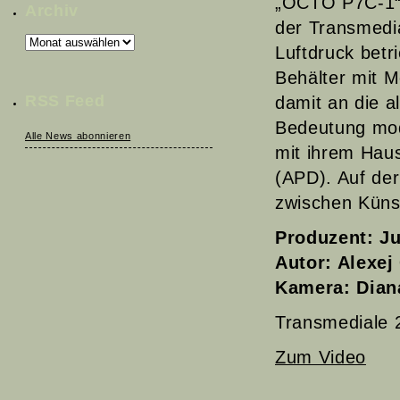
„OCTO P7C-1“ i
Archiv
der Transmedia
Archiv
Luftdruck betr
Behälter mit M
RSS Feed
damit an die al
Bedeutung mod
Alle News abonnieren
mit ihrem Hau
(APD). Auf der
zwischen Künst
Produzent: Ju
Autor: Alexe
Kamera: Dian
Transmediale 
Zum Video