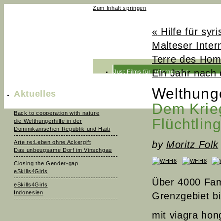
Zum Inhalt springen
«
Hilfe für syri
Malteser Intern
Terre des Hom
Ein Jahr nach
Just Films für Unternehmen
Just Films fürs Fernsehen
Welthunge
Aktuelles
News
Dem Krie
Back to cooperation with nature
Team
Flüchtling
die Welthungerhilfe in der
Dominikanischen Republik und Haiti
Kontakt
Arte re:Leben ohne Ackergift
by
Moritz Folk
Das unbeugsame Dorf im Vinschgau
Closing the Gender-gap
eSkills4Girls
Über 4000 Fami
eSkills4Girls
Indonesien
Grenzgebiet b
mit
viagra hon