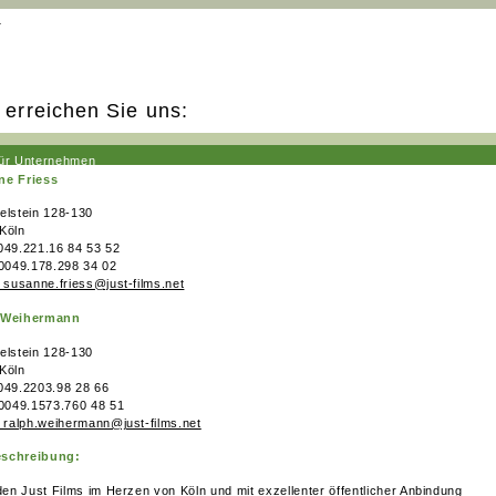
n
 erreichen Sie uns:
für Unternehmen
ne Friess
fürs Fernsehen
elstein 128-130
Köln
049.221.16 84 53 52
 0049.178.298 34 02
: susanne.friess@just-films.net
 Weihermann
elstein 128-130
Köln
049.2203.98 28 66
 0049.1573.760 48 51
: ralph.weihermann@just-films.net
schreibung:
nden Just Films im Herzen von Köln und mit exzellenter öffentlicher Anbindung