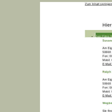
Zum Inhalt springe
Kontakt
Hier
Just Films 
Susan
Just Films 
Am Eig
News
50668 
Fon: 0
Team
Mobil:
E-Mail
Kontakt
Ralph
Am Eig
50668 
Fon: 0
Mobil:
E-Mail
Wegbe
Sie fi