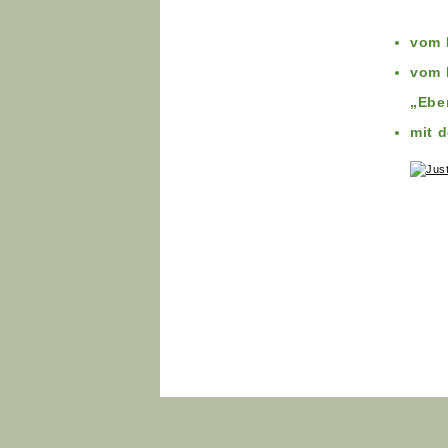
vom 
vom 
„Eber
mit d