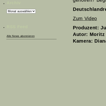
geholfen? Begl
Archiv
Deutschlandre
Archiv
Zum Video
RSS Feed
Produzent: Ju
Autor: Moritz
Alle News abonnieren
Kamera: Dian