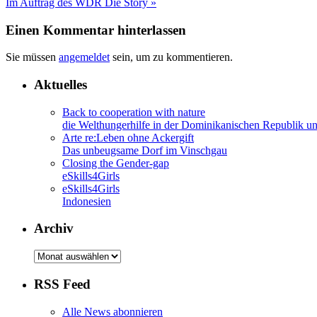
Im Auftrag des WDR Die Story
»
Einen Kommentar hinterlassen
Sie müssen
angemeldet
sein, um zu kommentieren.
Aktuelles
Back to cooperation with nature
die Welthungerhilfe in der Dominikanischen Republik un
Arte re:Leben ohne Ackergift
Das unbeugsame Dorf im Vinschgau
Closing the Gender-gap
eSkills4Girls
eSkills4Girls
Indonesien
Archiv
Archiv
RSS Feed
Alle News abonnieren