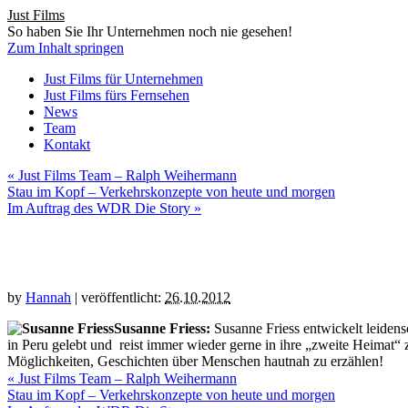
Just Films
So haben Sie Ihr Unternehmen noch nie gesehen!
Zum Inhalt springen
Just Films für Unternehmen
Just Films fürs Fernsehen
News
Team
Kontakt
«
Just Films Team – Ralph Weihermann
Stau im Kopf – Verkehrskonzepte von heute und morgen
Im Auftrag des WDR Die Story
»
Just Films Team – Susanne Frie
by
Hannah
|
veröffentlicht:
26.10.2012
Susanne Friess:
Susanne Friess entwickelt leidensc
in Peru gelebt und reist immer wieder gerne in ihre „zweite Heimat“ 
Möglichkeiten, Geschichten über Menschen hautnah zu erzählen!
«
Just Films Team – Ralph Weihermann
Stau im Kopf – Verkehrskonzepte von heute und morgen